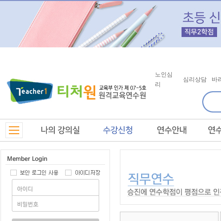
노인심
심리상담
바
리