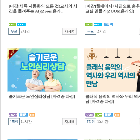
[마감]세특 자동화의 모든 것(교사의 시
[마감]웹페이지+사진으로 춤추
간을 돌려주는 AI)(Zoom온라..
교실 만들기(ZOOM온라인)
2시간
2시간
슬기로운 노인심리상담 [자격증 과정]
클래식 음악의 역사와 우리 역
남 [자격증 과정]
15시간
15시간