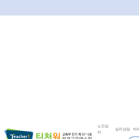
노인심
심리상담
바
리