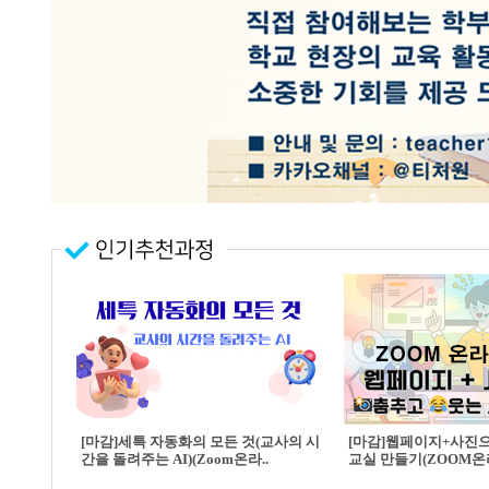
[마감]세특 자동화의 모든 것(교사의 시
[마감]웹페이지+사진
간을 돌려주는 AI)(Zoom온라..
교실 만들기(ZOOM온