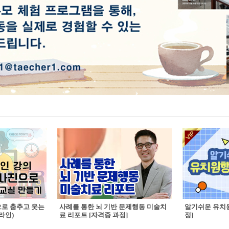
으로 춤추고 웃는
사례를 통한 뇌 기반 문제행동 미술치
알기쉬운 유치원
라인)
료 리포트 [자격증 과정]
정]