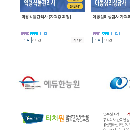
약용식물관리사 [자격증 과정]
아동심리상담사 자격
8시간
8시간