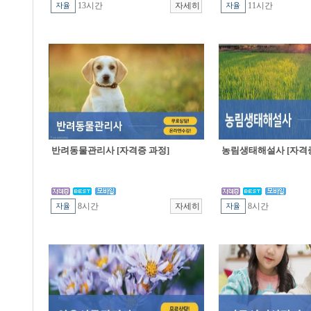
13시간
11시간
반려동물관리사 [자격증 과정]
농림생태해설사 [자격증
8시간
8시간