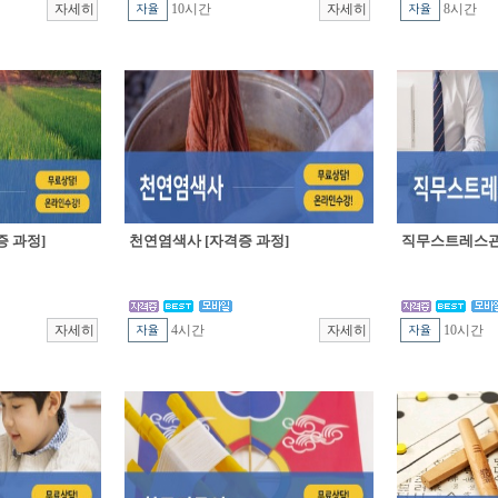
10시간
8시간
 과정]
천연염색사 [자격증 과정]
직무스트레스관
4시간
10시간