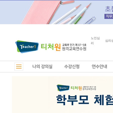
노인심
심리
리