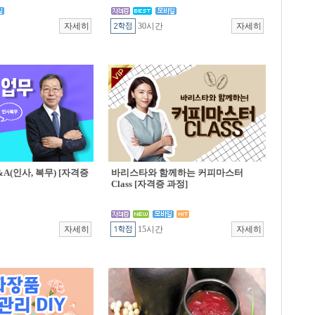
30시간
A(인사, 복무) [자격증
바리스타와 함께하는 커피마스터
Class [자격증 과정]
15시간