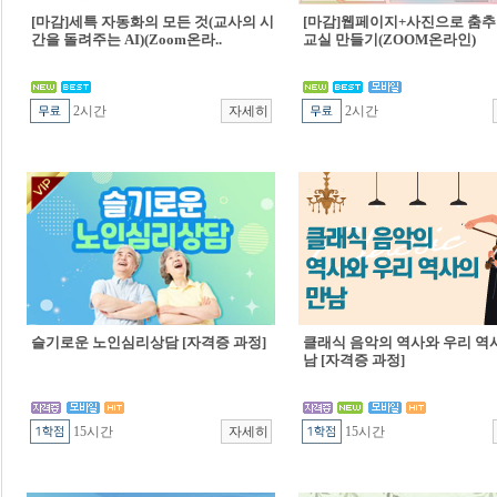
[마감]세특 자동화의 모든 것(교사의 시
[마감]웹페이지+사진으로 춤추
간을 돌려주는 AI)(Zoom온라..
교실 만들기(ZOOM온라인)
2시간
2시간
슬기로운 노인심리상담 [자격증 과정]
클래식 음악의 역사와 우리 역
남 [자격증 과정]
15시간
15시간