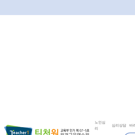
노인심
심리상담
바
리