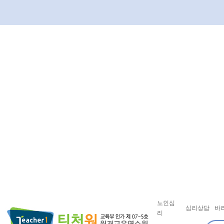
노인심
심리상담
바
리