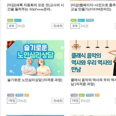
[마감]세특 자동화의 모든 것(교사의 시
[마감]웹페이지+사진으로 춤추
간을 돌려주는 AI)(Zoom온라..
교실 만들기(ZOOM온라인)
2시간
2시간
슬기로운 노인심리상담 [자격증 과정]
클래식 음악의 역사와 우리 역
남 [자격증 과정]
15시간
15시간