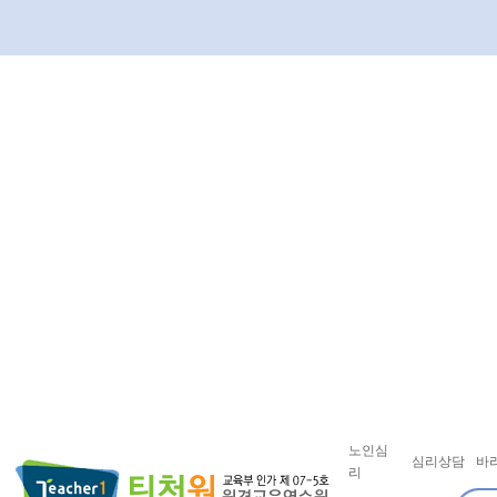
노인심
심리상담
바
리