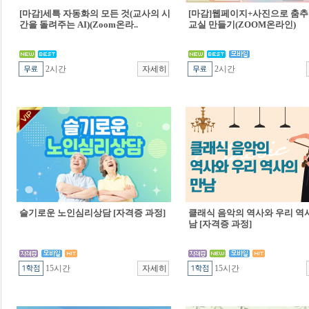
[마감]세특 자동화의 모든 것(교사의 시
[마감]웹페이지+사진으로 춤추
간을 돌려주는 AI)(Zoom온라..
교실 만들기(ZOOM온라인)
2시간
2시간
슬기로운 노인심리상담 [자격증 과정]
클래식 음악의 역사와 우리 역
남 [자격증 과정]
15시간
15시간