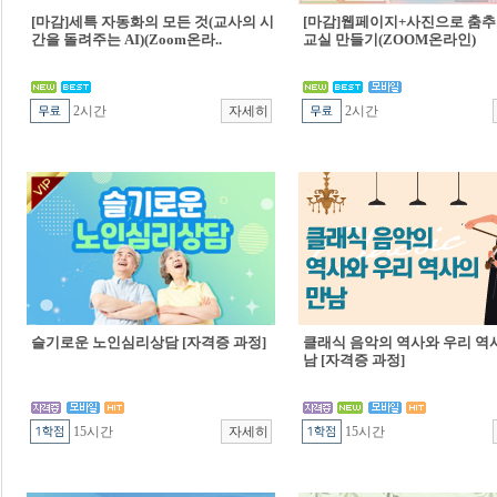
[마감]세특 자동화의 모든 것(교사의 시
[마감]웹페이지+사진으로 춤추
간을 돌려주는 AI)(Zoom온라..
교실 만들기(ZOOM온라인)
2시간
2시간
슬기로운 노인심리상담 [자격증 과정]
클래식 음악의 역사와 우리 역
남 [자격증 과정]
15시간
15시간