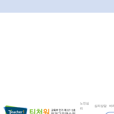
노인심
심리상담
바
리