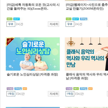
[마감]세특 자동화의 모든 것(교사의 시
[마감]웹페이지+사진으로 춤추
간을 돌려주는 AI)(Zoom온라..
교실 만들기(ZOOM온라인)
2시간
2시간
슬기로운 노인심리상담 [자격증 과정]
클래식 음악의 역사와 우리 역
남 [자격증 과정]
15시간
15시간