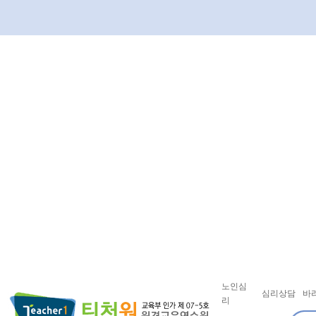
노인심
심리상담
바
리