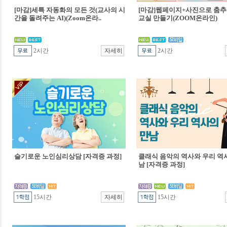
[마감]세특 자동화의 모든 것(교사의 시
[마감]웹페이지+사진으로 춤추
간을 돌려주는 AI)(Zoom온라..
교실 만들기(ZOOM온라인)
2시간
2시간
슬기로운 노인심리상담 [자격증 과정]
클래식 음악의 역사와 우리 역
남 [자격증 과정]
15시간
15시간