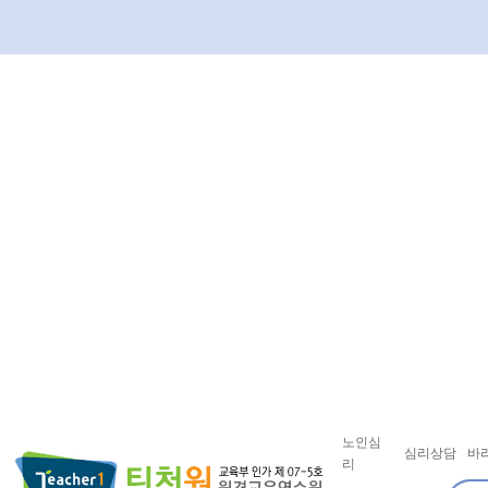
노인심
심리상담
바
리