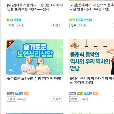
[마감]세특 자동화의 모든 것(교사의 시
[마감]웹페이지+사진으로 춤추
간을 돌려주는 AI)(Zoom온라..
교실 만들기(ZOOM온라인)
2시간
2시간
슬기로운 노인심리상담 [자격증 과정]
클래식 음악의 역사와 우리 역
남 [자격증 과정]
15시간
15시간