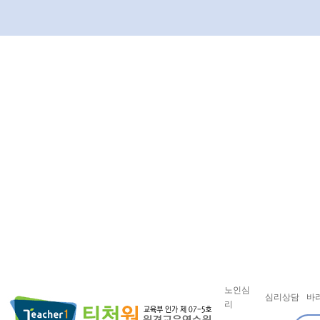
노인심
심리상담
바
리