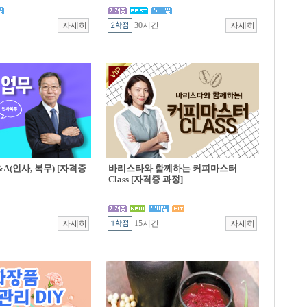
30시간
A(인사, 복무) [자격증
바리스타와 함께하는 커피마스터
Class [자격증 과정]
15시간