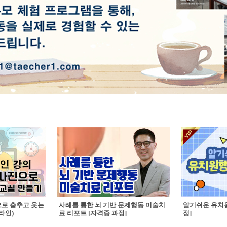
으로 춤추고 웃는
사례를 통한 뇌 기반 문제행동 미술치
알기쉬운 유치원
라인)
료 리포트 [자격증 과정]
정]