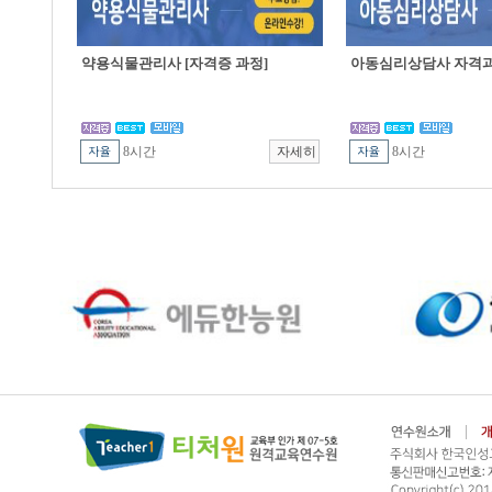
약용식물관리사 [자격증 과정]
아동심리상담사 자격
8시간
8시간