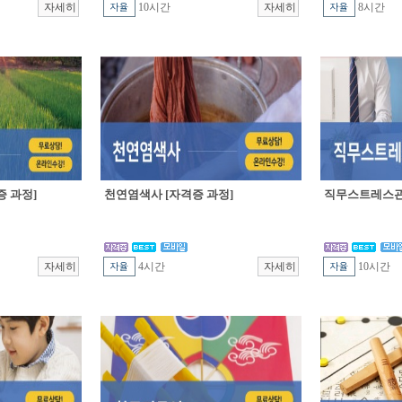
10시간
8시간
 과정]
천연염색사 [자격증 과정]
직무스트레스관
4시간
10시간