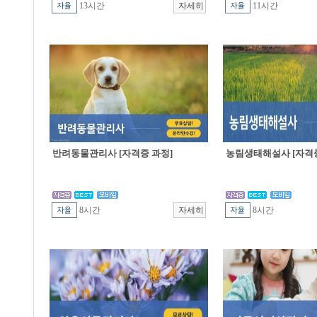
13시간
11시간
반려동물관리사 [자격증 과정]
농림생태해설사 [자격증
8시간
8시간