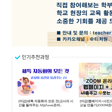
[마감]세특 자동화의 모든 것(교사의 시
[마감]웹페이지+사진
간을 돌려주는 AI)(Zoom온라..
교실 만들기(ZOOM온