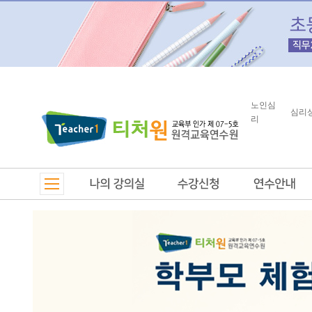
노인심
심리
리