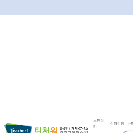
노인심
심리상담
바
리