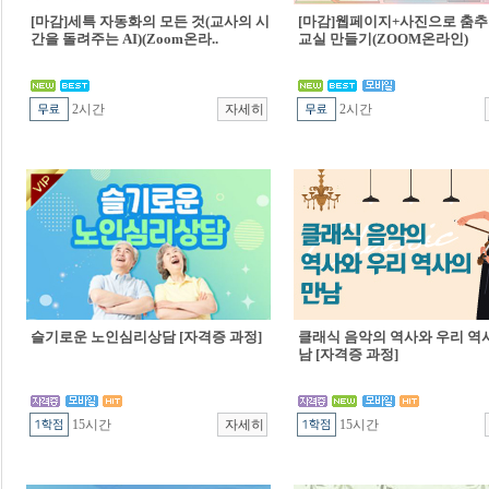
[마감]세특 자동화의 모든 것(교사의 시
[마감]웹페이지+사진으로 춤추
간을 돌려주는 AI)(Zoom온라..
교실 만들기(ZOOM온라인)
2시간
2시간
슬기로운 노인심리상담 [자격증 과정]
클래식 음악의 역사와 우리 역
남 [자격증 과정]
15시간
15시간