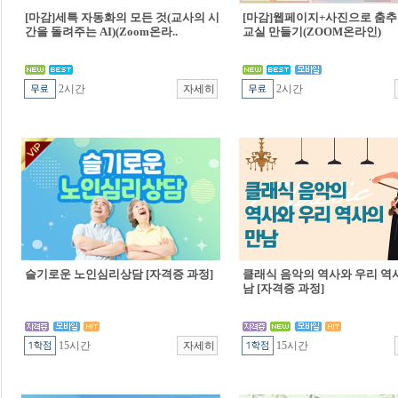
[마감]세특 자동화의 모든 것(교사의 시
[마감]웹페이지+사진으로 춤추
간을 돌려주는 AI)(Zoom온라..
교실 만들기(ZOOM온라인)
2시간
2시간
슬기로운 노인심리상담 [자격증 과정]
클래식 음악의 역사와 우리 역
남 [자격증 과정]
15시간
15시간