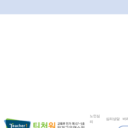
노인심
심리상담
바
리