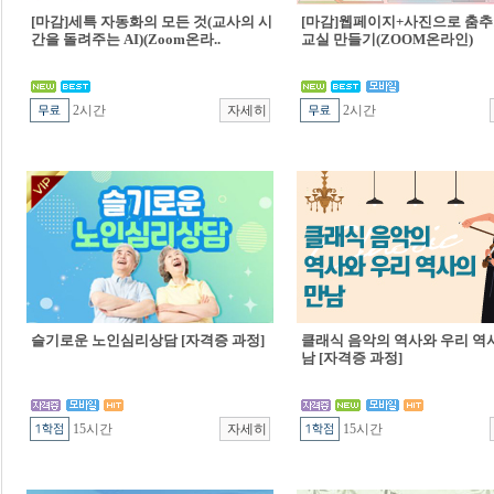
[마감]세특 자동화의 모든 것(교사의 시
[마감]웹페이지+사진으로 춤추
간을 돌려주는 AI)(Zoom온라..
교실 만들기(ZOOM온라인)
2시간
2시간
슬기로운 노인심리상담 [자격증 과정]
클래식 음악의 역사와 우리 역
남 [자격증 과정]
15시간
15시간