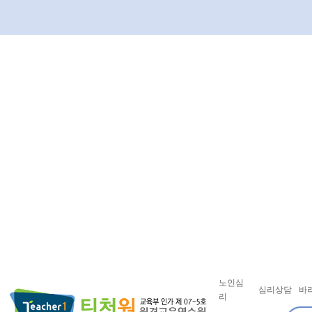
노인심
심리상담
바
리