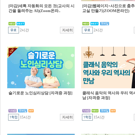
[마감]세특 자동화의 모든 것(교사의 시
[마감]웹페이지+사진으로 춤추
간을 돌려주는 AI)(Zoom온라..
교실 만들기(ZOOM온라인)
2시간
2시간
슬기로운 노인심리상담 [자격증 과정]
클래식 음악의 역사와 우리 역
남 [자격증 과정]
15시간
15시간