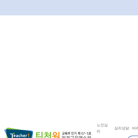
노인심
심리상담
바
리