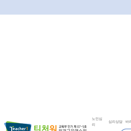
노인심
심리상담
바
리