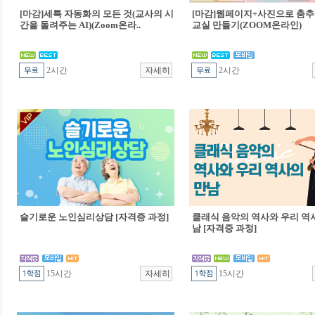
[마감]세특 자동화의 모든 것(교사의 시
[마감]웹페이지+사진으로 춤추
간을 돌려주는 AI)(Zoom온라..
교실 만들기(ZOOM온라인)
2시간
2시간
슬기로운 노인심리상담 [자격증 과정]
클래식 음악의 역사와 우리 역
남 [자격증 과정]
15시간
15시간