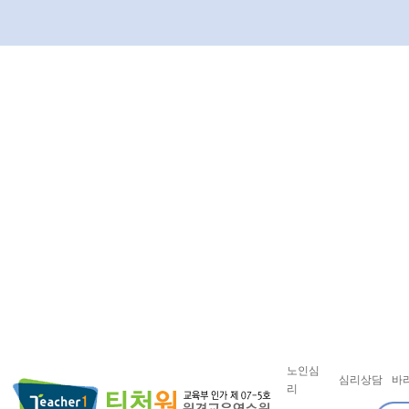
노인심
심리상담
바
리