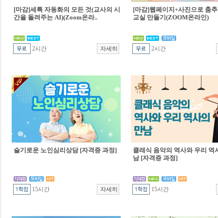
[마감]세특 자동화의 모든 것(교사의 시
[마감]웹페이지+사진으로 춤추
간을 돌려주는 AI)(Zoom온라..
교실 만들기(ZOOM온라인)
2시간
2시간
슬기로운 노인심리상담 [자격증 과정]
클래식 음악의 역사와 우리 역
남 [자격증 과정]
15시간
15시간