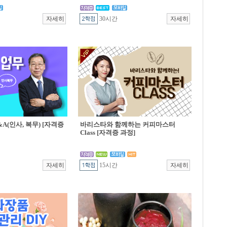
30시간
A(인사, 복무) [자격증
바리스타와 함께하는 커피마스터
Class [자격증 과정]
15시간