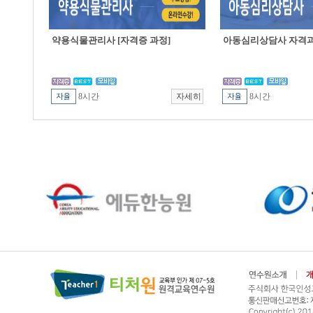
약용식물관리사 [자격증 과정]
아동심리상담사 자격
8시간
8시간