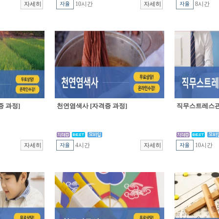
10시간
8시간
 과정]
천연염색사 [자격증 과정]
직무스트레스관
4시간
10시간