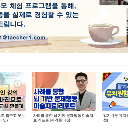
으로 춤추고 웃는
사례를 통한 뇌 기반 문제행동 미술치
알기쉬운 유치원
라인)
료 리포트 [자격증 과정]
정]