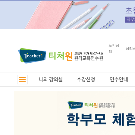
노인심
심리
리