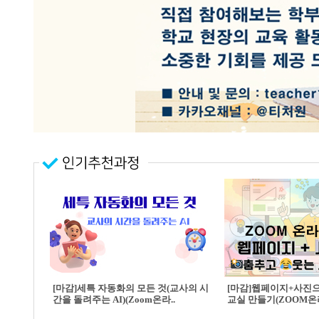
[마감]세특 자동화의 모든 것(교사의 시
[마감]웹페이지+사진
간을 돌려주는 AI)(Zoom온라..
교실 만들기(ZOOM온