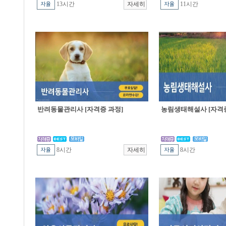
13시간
11시간
반려동물관리사 [자격증 과정]
농림생태해설사 [자격증
8시간
8시간