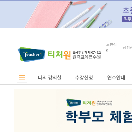
노인심
심리
리