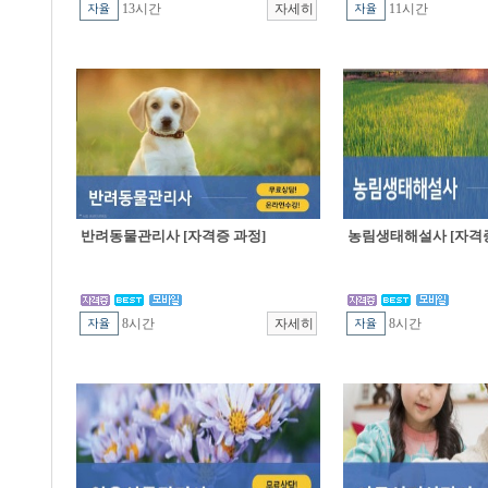
13시간
11시간
반려동물관리사 [자격증 과정]
농림생태해설사 [자격증
8시간
8시간