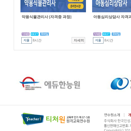
약용식물관리사 [자격증 과정]
아동심리상담사 자격
8시간
8시간