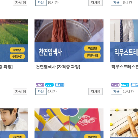
10시간
8시간
 과정]
천연염색사 [자격증 과정]
직무스트레스관
4시간
10시간