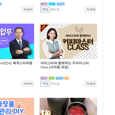
30시간
A(인사, 복무) [자격증
바리스타와 함께하는 커피마스터
Class [자격증 과정]
15시간