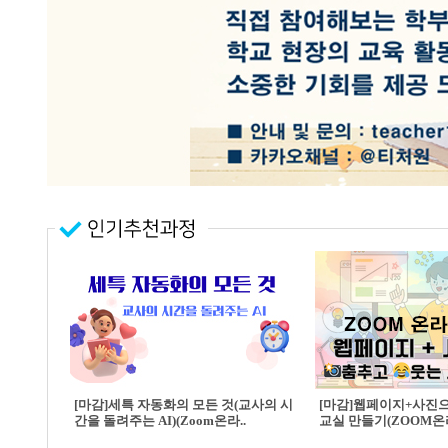
[마감]세특 자동화의 모든 것(교사의 시
[마감]웹페이지+사진
간을 돌려주는 AI)(Zoom온라..
교실 만들기(ZOOM온