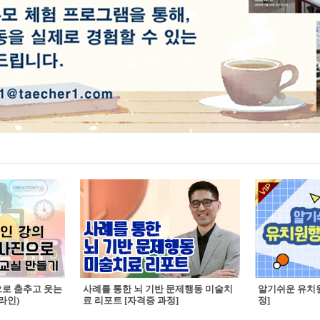
으로 춤추고 웃는
사례를 통한 뇌 기반 문제행동 미술치
알기쉬운 유치원
라인)
료 리포트 [자격증 과정]
정]