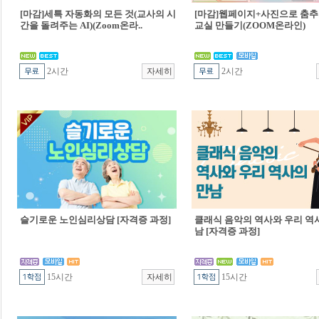
[마감]세특 자동화의 모든 것(교사의 시
[마감]웹페이지+사진으로 춤추
간을 돌려주는 AI)(Zoom온라..
교실 만들기(ZOOM온라인)
2시간
2시간
슬기로운 노인심리상담 [자격증 과정]
클래식 음악의 역사와 우리 역
남 [자격증 과정]
15시간
15시간