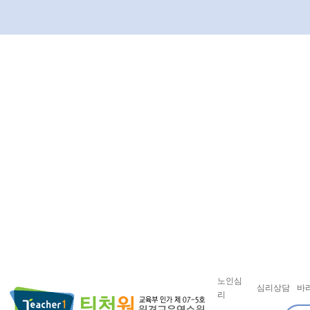
노인심
심리상담
바
리