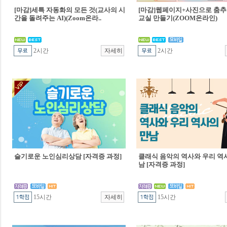
[마감]세특 자동화의 모든 것(교사의 시
[마감]웹페이지+사진으로 춤추
간을 돌려주는 AI)(Zoom온라..
교실 만들기(ZOOM온라인)
2시간
2시간
슬기로운 노인심리상담 [자격증 과정]
클래식 음악의 역사와 우리 역
남 [자격증 과정]
15시간
15시간