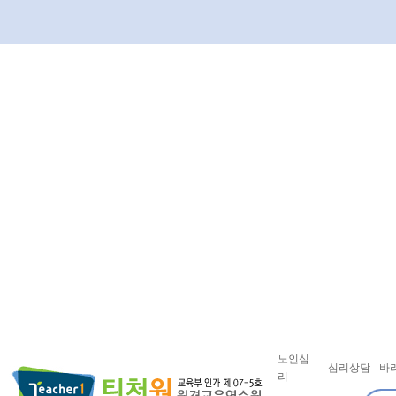
노인심
심리상담
바
리