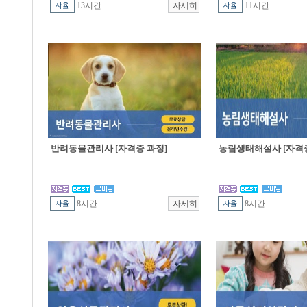
13시간
11시간
반려동물관리사 [자격증 과정]
농림생태해설사 [자격증
8시간
8시간