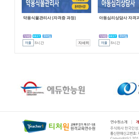
약용식물관리사 [자격증 과정]
아동심리상담사 자격
8시간
8시간