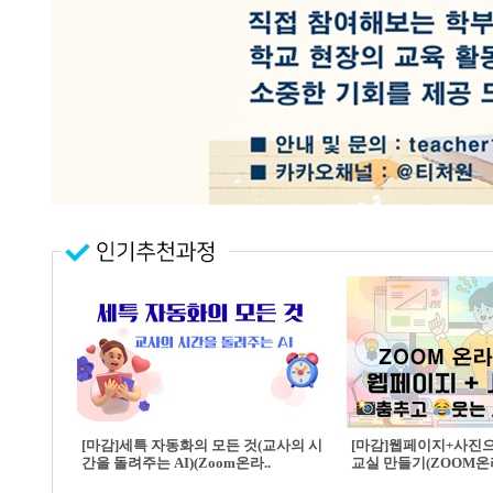
[마감]세특 자동화의 모든 것(교사의 시
[마감]웹페이지+사진
간을 돌려주는 AI)(Zoom온라..
교실 만들기(ZOOM온