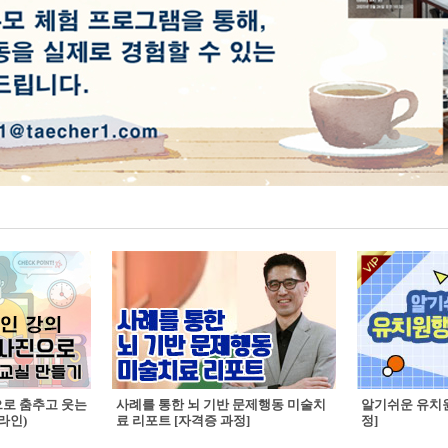
으로 춤추고 웃는
사례를 통한 뇌 기반 문제행동 미술치
알기쉬운 유치원
라인)
료 리포트 [자격증 과정]
정]