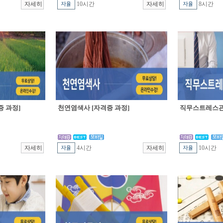
10시간
8시간
 과정]
천연염색사 [자격증 과정]
직무스트레스관
4시간
10시간