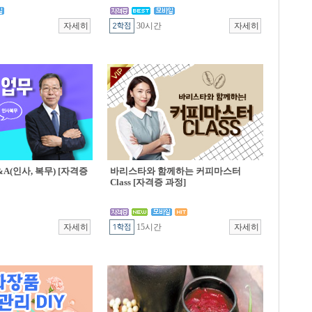
30시간
A(인사, 복무) [자격증
바리스타와 함께하는 커피마스터
Class [자격증 과정]
15시간