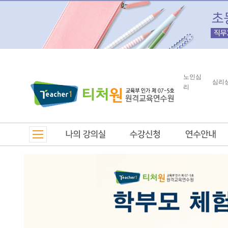
노인심
심리
리