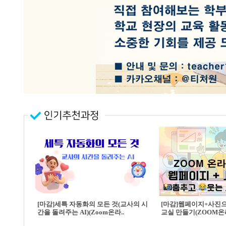
[마감]세특 자동화의 모든 것(교사의 시
[마감]웹페이지+사진
간을 돌려주는 AI)(Zoom온라..
교실 만들기(ZOOM온