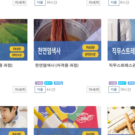
10시간
8시간
 과정]
천연염색사 [자격증 과정]
직무스트레스관
4시간
10시간