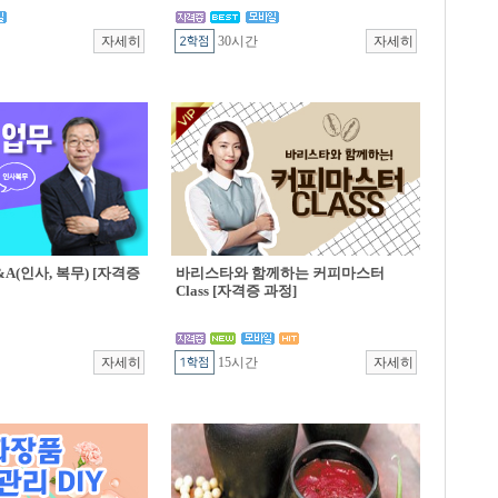
30시간
A(인사, 복무) [자격증
바리스타와 함께하는 커피마스터
Class [자격증 과정]
15시간