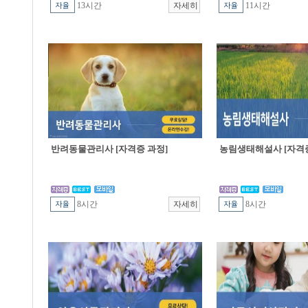
13시간
11시간
반려동물관리사 [자격증 과정]
농림생태해설사 [자격증
8시간
8시간