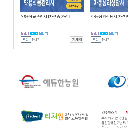
약용식물관리사 [자격증 과정]
아동심리상담사 자격
8시간
8시간