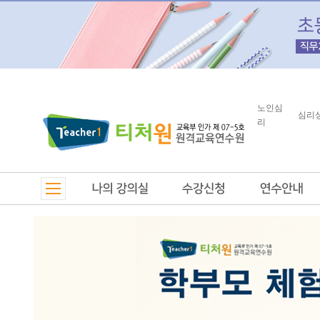
노인심
심리
리