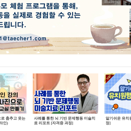
으로 춤추고 웃는
사례를 통한 뇌 기반 문제행동 미술치
알기쉬운 유치원
라인)
료 리포트 [자격증 과정]
정]