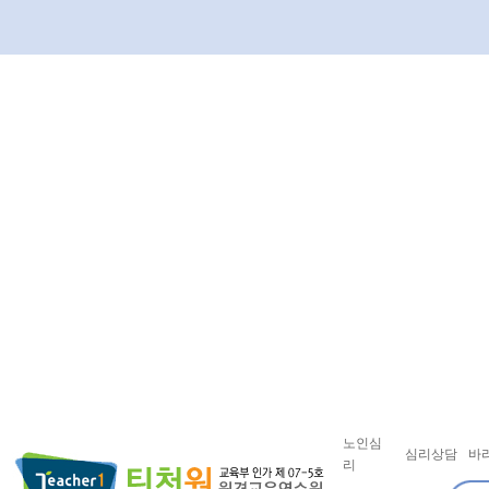
노인심
심리상담
바
리