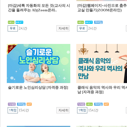
[마감]세특 자동화의 모든 것(교사의 시
[마감]웹페이지+사진으로 춤추
간을 돌려주는 AI)(Zoom온라..
교실 만들기(ZOOM온라인)
2시간
2시간
슬기로운 노인심리상담 [자격증 과정]
클래식 음악의 역사와 우리 역
남 [자격증 과정]
15시간
15시간