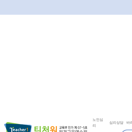
노인심
심리상담
바
리