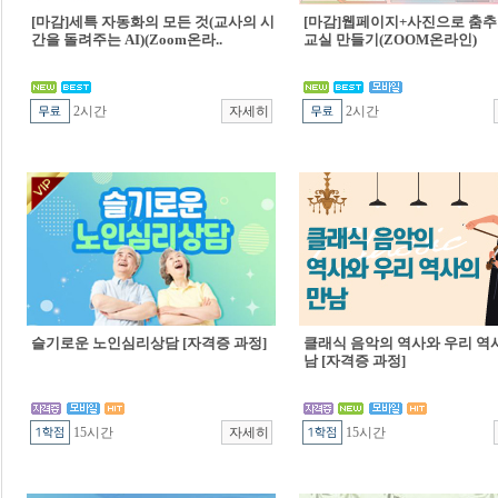
[마감]세특 자동화의 모든 것(교사의 시
[마감]웹페이지+사진으로 춤추
간을 돌려주는 AI)(Zoom온라..
교실 만들기(ZOOM온라인)
2시간
2시간
슬기로운 노인심리상담 [자격증 과정]
클래식 음악의 역사와 우리 역
남 [자격증 과정]
15시간
15시간