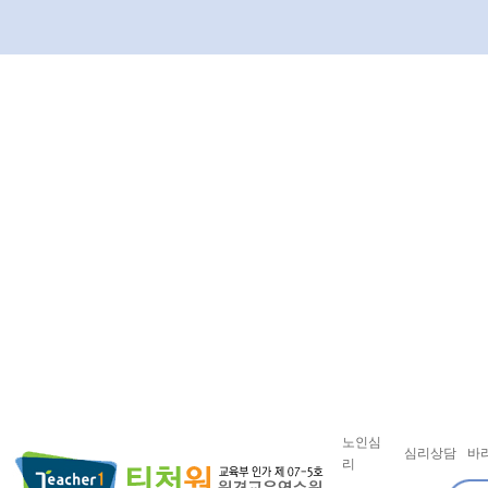
노인심
심리상담
바
리