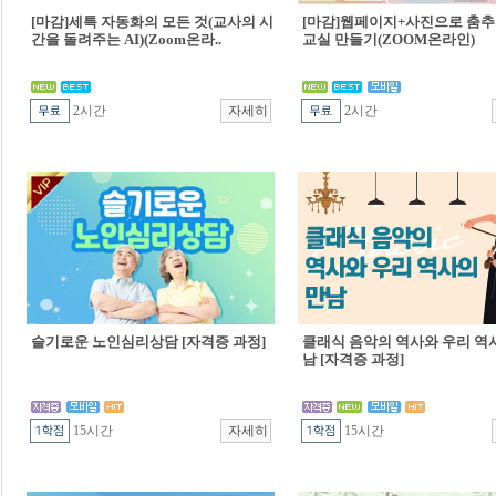
[마감]세특 자동화의 모든 것(교사의 시
[마감]웹페이지+사진으로 춤추
간을 돌려주는 AI)(Zoom온라..
교실 만들기(ZOOM온라인)
2시간
2시간
슬기로운 노인심리상담 [자격증 과정]
클래식 음악의 역사와 우리 역
남 [자격증 과정]
15시간
15시간