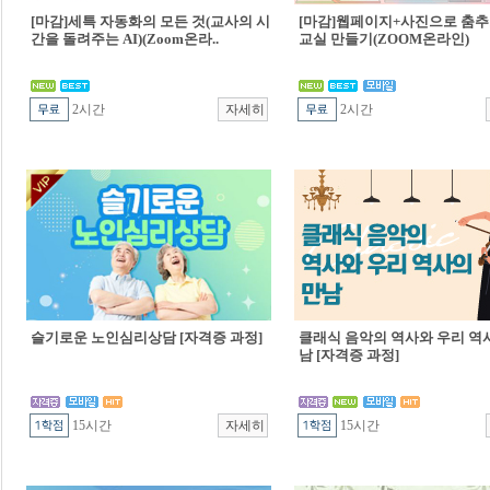
[마감]세특 자동화의 모든 것(교사의 시
[마감]웹페이지+사진으로 춤추
간을 돌려주는 AI)(Zoom온라..
교실 만들기(ZOOM온라인)
2시간
2시간
슬기로운 노인심리상담 [자격증 과정]
클래식 음악의 역사와 우리 역
남 [자격증 과정]
15시간
15시간