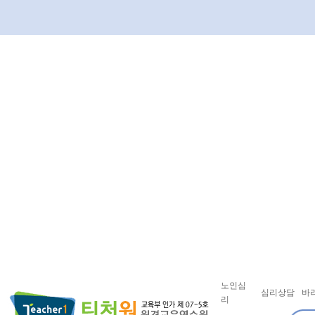
노인심
심리상담
바
리