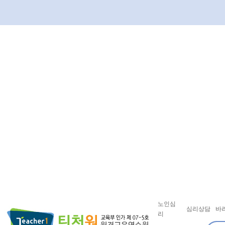
노인심
심리상담
바
리