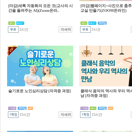
[마감]세특 자동화의 모든 것(교사의 시
[마감]웹페이지+사진으로 춤추
간을 돌려주는 AI)(Zoom온라..
교실 만들기(ZOOM온라인)
2시간
2시간
슬기로운 노인심리상담 [자격증 과정]
클래식 음악의 역사와 우리 역
남 [자격증 과정]
15시간
15시간