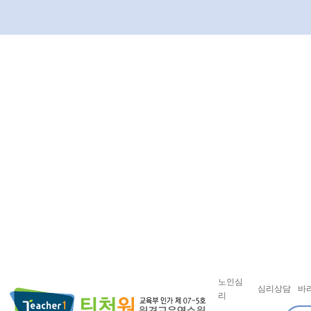
노인심
심리상담
바
리