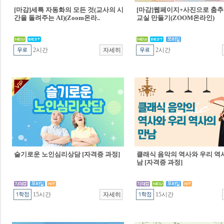
[마감]세특 자동화의 모든 것(교사의 시
[마감]웹페이지+사진으로 춤추
간을 돌려주는 AI)(Zoom온라..
교실 만들기(ZOOM온라인)
2시간
2시간
슬기로운 노인심리상담 [자격증 과정]
클래식 음악의 역사와 우리 역
남 [자격증 과정]
15시간
15시간