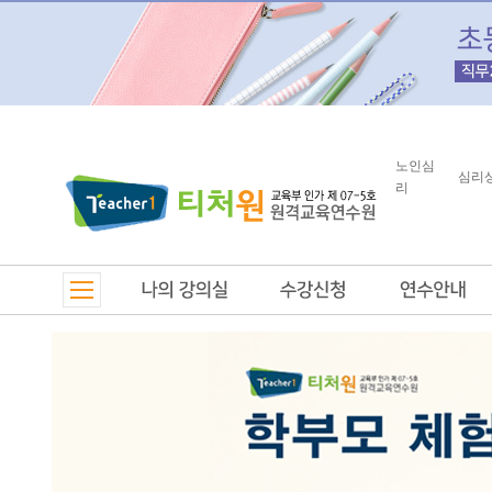
노인심
심리
리