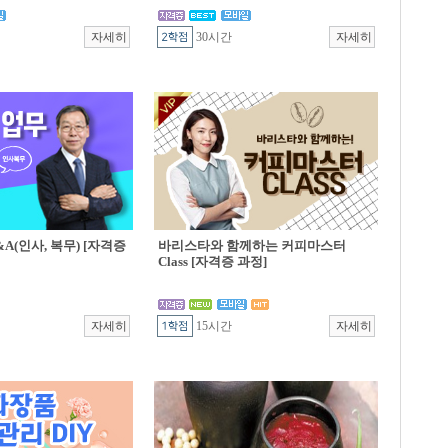
30시간
A(인사, 복무) [자격증
바리스타와 함께하는 커피마스터
Class [자격증 과정]
15시간