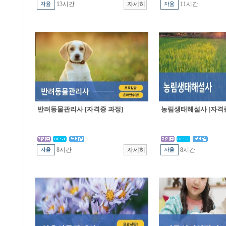
13시간
11시간
반려동물관리사 [자격증 과정]
농림생태해설사 [자격증
8시간
8시간