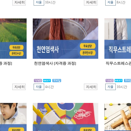
10시간
8시간
 과정]
천연염색사 [자격증 과정]
직무스트레스관
4시간
10시간