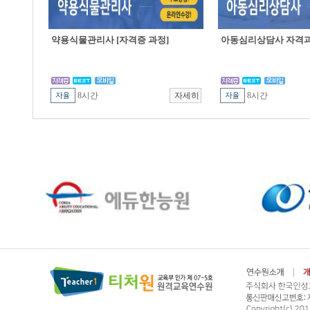
약용식물관리사 [자격증 과정]
아동심리상담사 자격
8시간
8시간