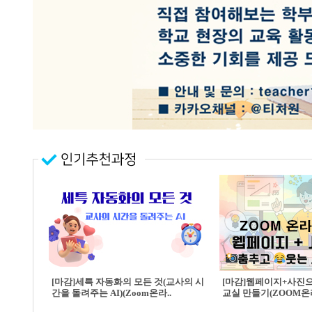
[마감]세특 자동화의 모든 것(교사의 시
[마감]웹페이지+사진
간을 돌려주는 AI)(Zoom온라..
교실 만들기(ZOOM온