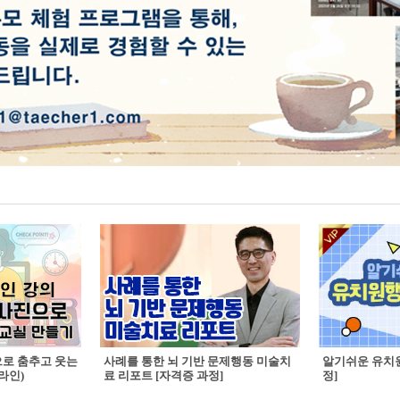
으로 춤추고 웃는
사례를 통한 뇌 기반 문제행동 미술치
알기쉬운 유치원
라인)
료 리포트 [자격증 과정]
정]