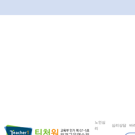
노인심
심리상담
바
리