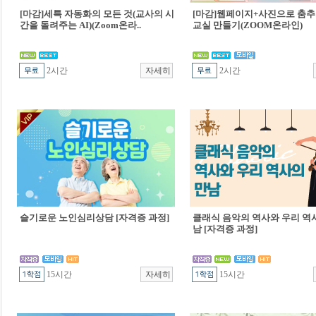
[마감]세특 자동화의 모든 것(교사의 시
[마감]웹페이지+사진으로 춤추
간을 돌려주는 AI)(Zoom온라..
교실 만들기(ZOOM온라인)
2시간
2시간
슬기로운 노인심리상담 [자격증 과정]
클래식 음악의 역사와 우리 역
남 [자격증 과정]
15시간
15시간