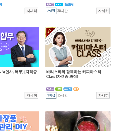
30시간
A(인사, 복무) [자격증
바리스타와 함께하는 커피마스터
Class [자격증 과정]
15시간