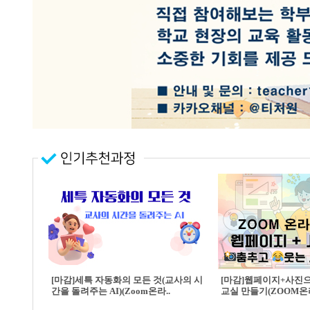
[마감]세특 자동화의 모든 것(교사의 시
[마감]웹페이지+사진
간을 돌려주는 AI)(Zoom온라..
교실 만들기(ZOOM온