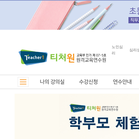
노인심
심리
리