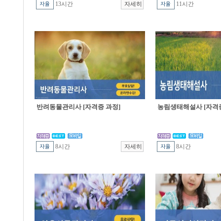
13시간
11시간
반려동물관리사 [자격증 과정]
농림생태해설사 [자격증
8시간
8시간