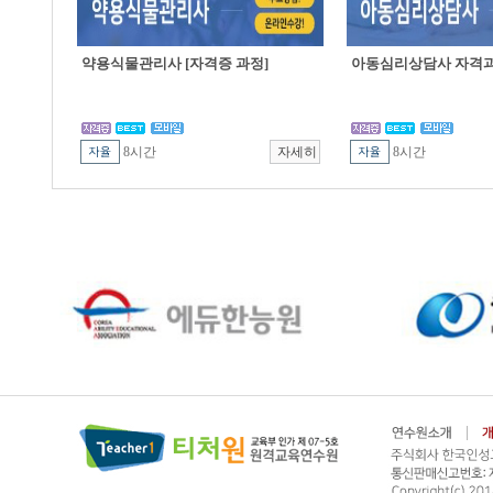
약용식물관리사 [자격증 과정]
아동심리상담사 자격
8시간
8시간