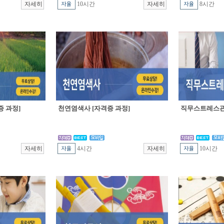
10시간
8시간
 과정]
천연염색사 [자격증 과정]
직무스트레스관
4시간
10시간