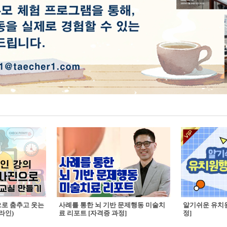
으로 춤추고 웃는
사례를 통한 뇌 기반 문제행동 미술치
알기쉬운 유치원
라인)
료 리포트 [자격증 과정]
정]