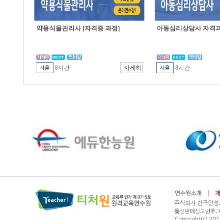
약용식물관리사 [자격증 과정]
아동심리상담사 자격
8시간
8시간