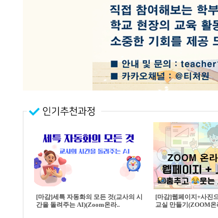
[마감]세특 자동화의 모든 것(교사의 시
[마감]웹페이지+사진
간을 돌려주는 AI)(Zoom온라..
교실 만들기(ZOOM온