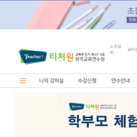
노인심
심리
리