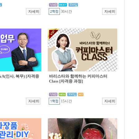
30시간
A(인사, 복무) [자격증
바리스타와 함께하는 커피마스터
Class [자격증 과정]
15시간