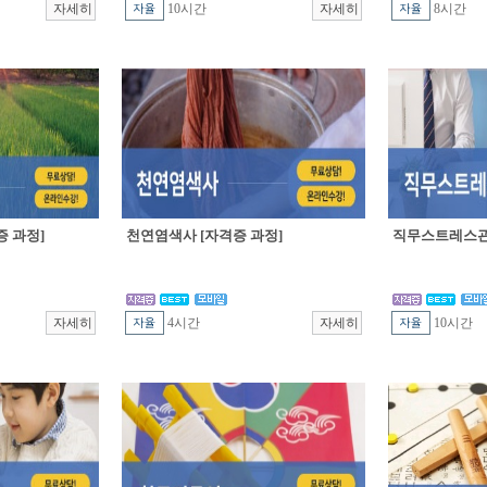
10시간
8시간
 과정]
천연염색사 [자격증 과정]
직무스트레스관
4시간
10시간