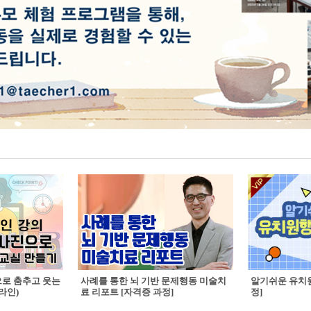
으로 춤추고 웃는
사례를 통한 뇌 기반 문제행동 미술치
알기쉬운 유치원
라인)
료 리포트 [자격증 과정]
정]