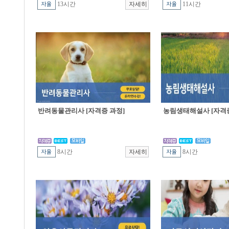
13시간
11시간
반려동물관리사 [자격증 과정]
농림생태해설사 [자격증
8시간
8시간