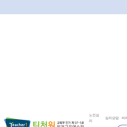
노인심
심리상담
바
리