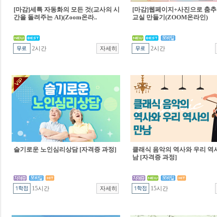
[마감]세특 자동화의 모든 것(교사의 시
[마감]웹페이지+사진으로 춤추
간을 돌려주는 AI)(Zoom온라..
교실 만들기(ZOOM온라인)
2시간
2시간
슬기로운 노인심리상담 [자격증 과정]
클래식 음악의 역사와 우리 역
남 [자격증 과정]
15시간
15시간