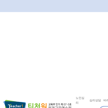
노인심
심리상담
바
리