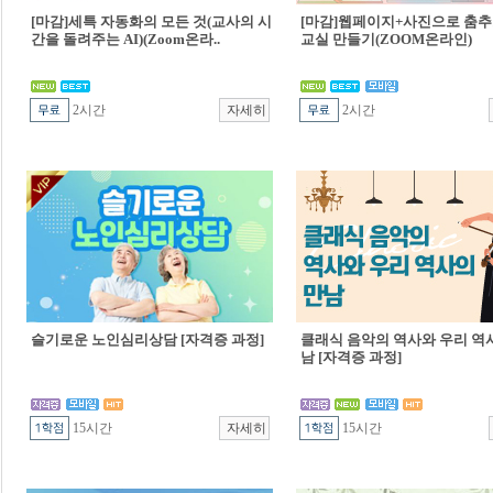
[마감]세특 자동화의 모든 것(교사의 시
[마감]웹페이지+사진으로 춤추
간을 돌려주는 AI)(Zoom온라..
교실 만들기(ZOOM온라인)
2시간
2시간
슬기로운 노인심리상담 [자격증 과정]
클래식 음악의 역사와 우리 역
남 [자격증 과정]
15시간
15시간