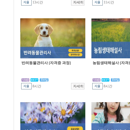
13시간
11시간
반려동물관리사 [자격증 과정]
농림생태해설사 [자격증
8시간
8시간