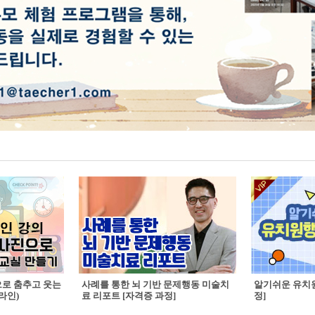
으로 춤추고 웃는
사례를 통한 뇌 기반 문제행동 미술치
알기쉬운 유치원
라인)
료 리포트 [자격증 과정]
정]