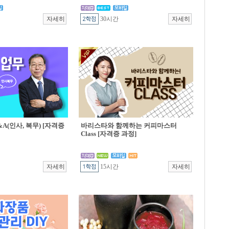
30시간
A(인사, 복무) [자격증
바리스타와 함께하는 커피마스터
Class [자격증 과정]
15시간