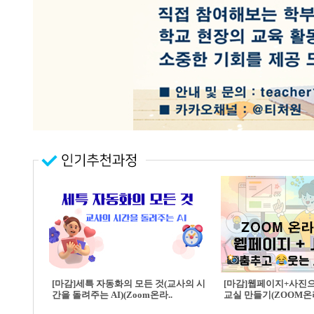
[마감]세특 자동화의 모든 것(교사의 시
[마감]웹페이지+사진
간을 돌려주는 AI)(Zoom온라..
교실 만들기(ZOOM온