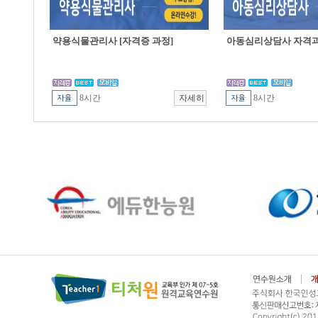
약용식물관리사 [자격증 과정]
아동심리상담사 자격
8시간
8시간