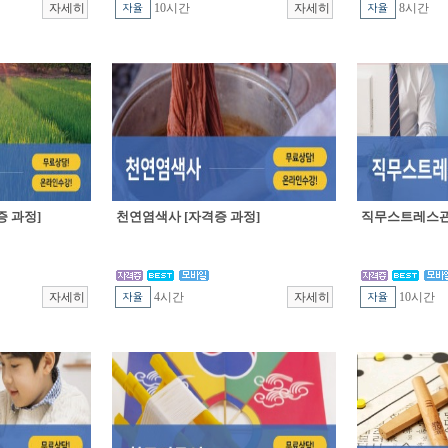
10시간
8시간
 과정]
천연염색사 [자격증 과정]
직무스트레스관
4시간
10시간