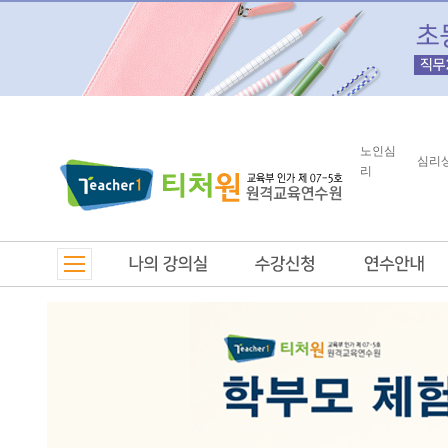
노인심
심리
리