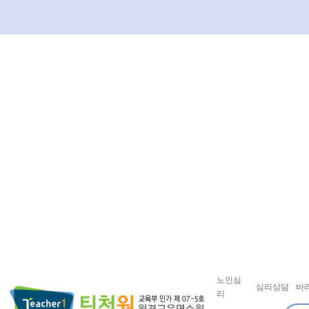
노인심
심리상담
바
리