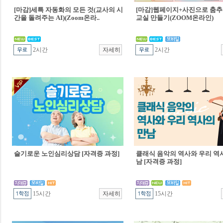
[마감]세특 자동화의 모든 것(교사의 시
[마감]웹페이지+사진으로 춤추
간을 돌려주는 AI)(Zoom온라..
교실 만들기(ZOOM온라인)
2시간
2시간
슬기로운 노인심리상담 [자격증 과정]
클래식 음악의 역사와 우리 역
남 [자격증 과정]
15시간
15시간