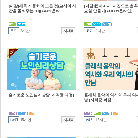
[마감]세특 자동화의 모든 것(교사의 시
[마감]웹페이지+사진으로 춤추
간을 돌려주는 AI)(Zoom온라..
교실 만들기(ZOOM온라인)
2시간
2시간
슬기로운 노인심리상담 [자격증 과정]
클래식 음악의 역사와 우리 역
남 [자격증 과정]
15시간
15시간