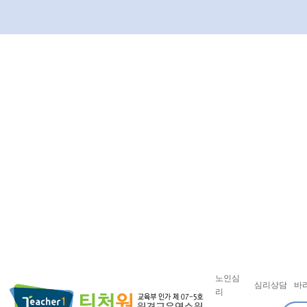
노인심
심리상담
바
리