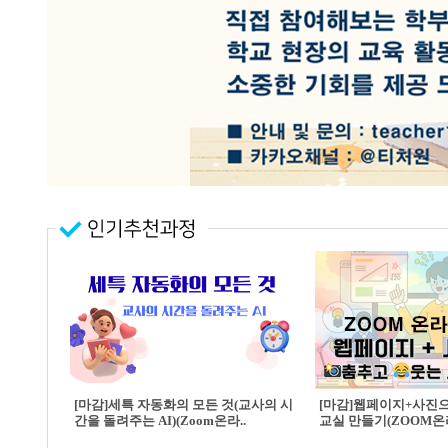
[마감]세특 자동화의 모든 것(교사의 시
[마감]웹페이지+사진
간을 돌려주는 AI)(Zoom온라..
교실 만들기(ZOOM온