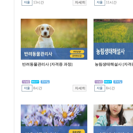
13시간
11시간
반려동물관리사 [자격증 과정]
농림생태해설사 [자격증
8시간
8시간