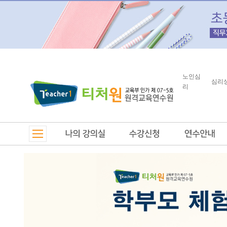
노인심
심리
리