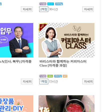
30시간
A(인사, 복무) [자격증
바리스타와 함께하는 커피마스터
Class [자격증 과정]
15시간