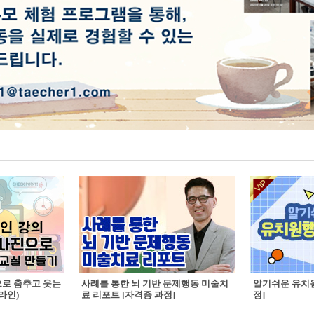
으로 춤추고 웃는
사례를 통한 뇌 기반 문제행동 미술치
알기쉬운 유치원
라인)
료 리포트 [자격증 과정]
정]