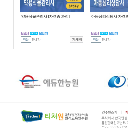
약용식물관리사 [자격증 과정]
아동심리상담사 자격
8시간
8시간