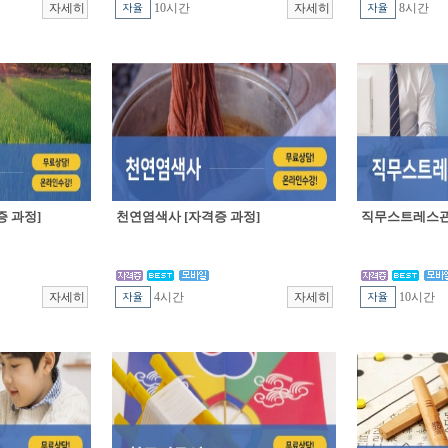
10시간
8시간
 과정]
천연염색사 [자격증 과정]
직무스트레스관
4시간
10시간