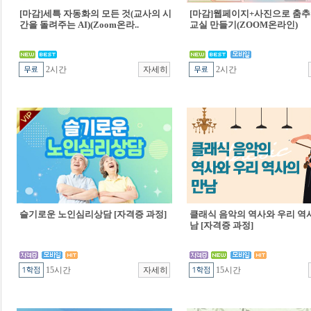
[마감]세특 자동화의 모든 것(교사의 시
[마감]웹페이지+사진으로 춤추
간을 돌려주는 AI)(Zoom온라..
교실 만들기(ZOOM온라인)
2시간
2시간
슬기로운 노인심리상담 [자격증 과정]
클래식 음악의 역사와 우리 역
남 [자격증 과정]
15시간
15시간