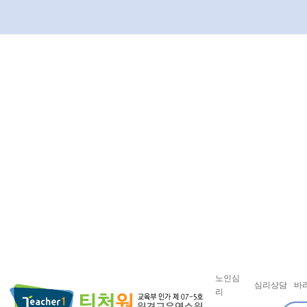
노인심
심리상담
바
리