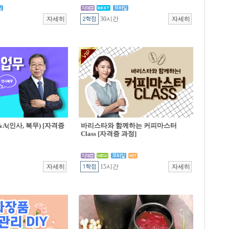
30시간
A(인사, 복무) [자격증
바리스타와 함께하는 커피마스터
Class [자격증 과정]
15시간