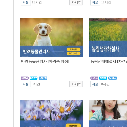
13시간
11시간
반려동물관리사 [자격증 과정]
농림생태해설사 [자격증
8시간
8시간