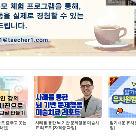
으로 춤추고 웃는
사례를 통한 뇌 기반 문제행동 미술치
알기쉬운 유치원
라인)
료 리포트 [자격증 과정]
정]