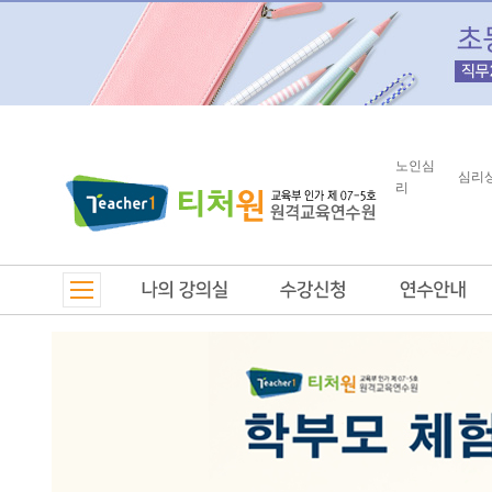
노인심
심리
리