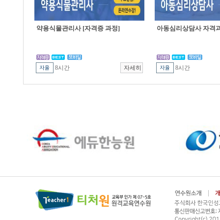
약용식물관리사 [자격증 과정]
아동심리상담사 자격
8시간
8시간