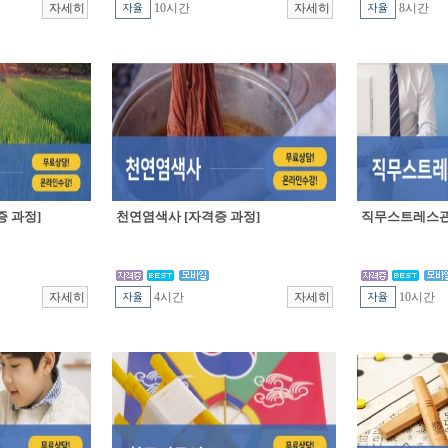
10시간
8시간
 과정]
천연염색사 [자격증 과정]
직무스트레스관
4시간
10시간