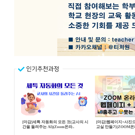
[마감]세특 자동화의 모든 것(교사의 시
[마감]웹페이지+사진
간을 돌려주는 AI)(Zoom온라..
교실 만들기(ZOOM온