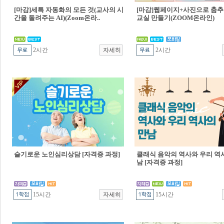
[마감]세특 자동화의 모든 것(교사의 시
[마감]웹페이지+사진으로 춤추
간을 돌려주는 AI)(Zoom온라..
교실 만들기(ZOOM온라인)
2시간
2시간
슬기로운 노인심리상담 [자격증 과정]
클래식 음악의 역사와 우리 역
남 [자격증 과정]
15시간
15시간