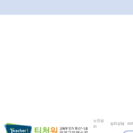
노인심
심리상담
바
리