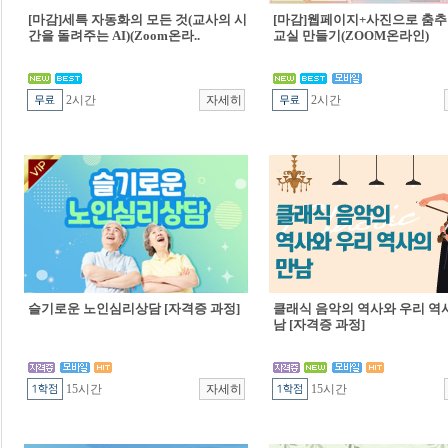
[마감]세특 자동화의 모든 것(교사의 시
[마감]웹페이지+사진으로 춤추
간을 돌려주는 AI)(Zoom온라..
교실 만들기(ZOOM온라인)
2시간
2시간
슬기로운 노인심리상담 [자격증 과정]
클래식 음악의 역사와 우리 역
남 [자격증 과정]
15시간
15시간