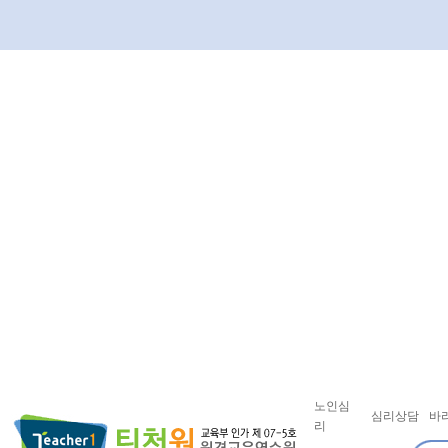
노인심
심리상담
바
리