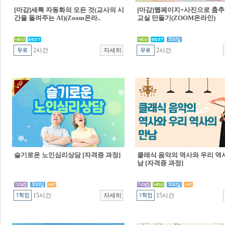
[마감]세특 자동화의 모든 것(교사의 시
[마감]웹페이지+사진으로 춤추
간을 돌려주는 AI)(Zoom온라..
교실 만들기(ZOOM온라인)
2시간
2시간
슬기로운 노인심리상담 [자격증 과정]
클래식 음악의 역사와 우리 역
남 [자격증 과정]
15시간
15시간