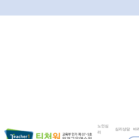
노인심
심리상담
바
리