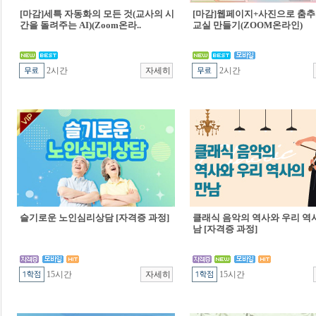
[마감]세특 자동화의 모든 것(교사의 시
[마감]웹페이지+사진으로 춤추
간을 돌려주는 AI)(Zoom온라..
교실 만들기(ZOOM온라인)
2시간
2시간
슬기로운 노인심리상담 [자격증 과정]
클래식 음악의 역사와 우리 역
남 [자격증 과정]
15시간
15시간