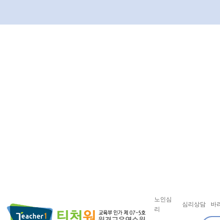
노인심
심리상담
바
리