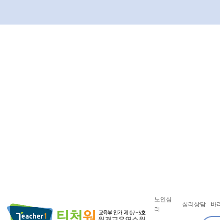
노인심
심리상담
바
리