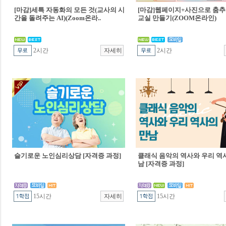
[마감]세특 자동화의 모든 것(교사의 시
[마감]웹페이지+사진으로 춤추
간을 돌려주는 AI)(Zoom온라..
교실 만들기(ZOOM온라인)
2시간
2시간
슬기로운 노인심리상담 [자격증 과정]
클래식 음악의 역사와 우리 역
남 [자격증 과정]
15시간
15시간