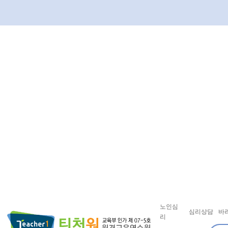
노인심
심리상담
바
리