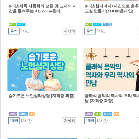
[마감]세특 자동화의 모든 것(교사의 시
[마감]웹페이지+사진으로 춤추
간을 돌려주는 AI)(Zoom온라..
교실 만들기(ZOOM온라인)
2시간
2시간
슬기로운 노인심리상담 [자격증 과정]
클래식 음악의 역사와 우리 역
남 [자격증 과정]
15시간
15시간