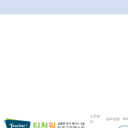
노인심
심리상담
바
리