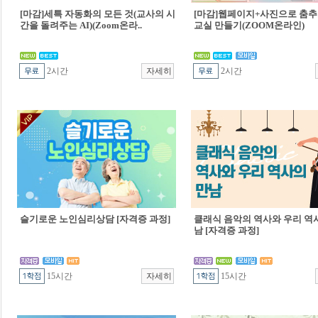
[마감]세특 자동화의 모든 것(교사의 시
[마감]웹페이지+사진으로 춤추
간을 돌려주는 AI)(Zoom온라..
교실 만들기(ZOOM온라인)
2시간
2시간
슬기로운 노인심리상담 [자격증 과정]
클래식 음악의 역사와 우리 역
남 [자격증 과정]
15시간
15시간