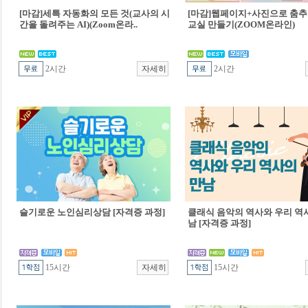
[마감]세특 자동화의 모든 것(교사의 시
[마감]웹페이지+사진으로 춤추
간을 돌려주는 AI)(Zoom온라..
교실 만들기(ZOOM온라인)
2시간
2시간
슬기로운 노인심리상담 [자격증 과정]
클래식 음악의 역사와 우리 역
남 [자격증 과정]
15시간
15시간