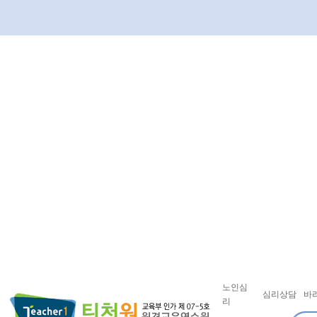
노인심
심리상담
바
리