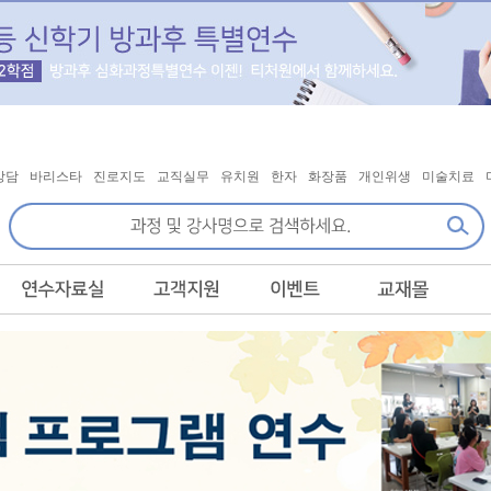
상담
바리스타
진로지도
교직실무
유치원
한자
화장품
개인위생
미술치료