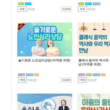
2시간
2시간
슬기로운 노인심리상담 [자격증 과정]
클래식 음악의 역사와 
남 [자격증 과정]
15시간
15시간